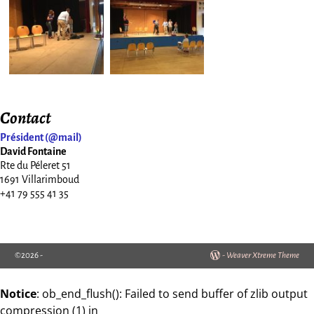
Contact
Président (@mail)
David Fontaine
Rte du Péleret 51
1691 Villarimboud
+41 79 555 41 35
©2026 -
-
Weaver Xtreme Theme
Notice
: ob_end_flush(): Failed to send buffer of zlib output
compression (1) in